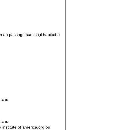
n au passage sumica,il habitait a
6 ans
6 ans
 institute of america.org ou