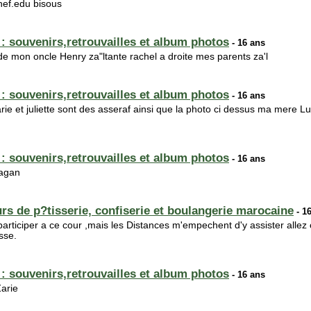
hef.edu bisous
souvenirs,retrouvailles et album photos
- 16 ans
e mon oncle Henry za"ltante rachel a droite mes parents za'l
souvenirs,retrouvailles et album photos
- 16 ans
ie et juliette sont des asseraf ainsi que la photo ci dessus ma mere L
souvenirs,retrouvailles et album photos
- 16 ans
zagan
s de p?tisserie, confiserie et boulangerie marocaine
- 1
participer a ce cour ,mais les Distances m'empechent d'y assister allez c
sse.
souvenirs,retrouvailles et album photos
- 16 ans
Zarie