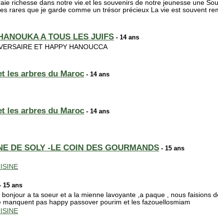
aie richesse dans notre vie.et les souvenirs de notre jeunesse une Sou
rles rares que je garde comme un trésor précieux La vie est souvent re
HANOUKA A TOUS LES JUIFS
- 14 ans
IVERSAIRE ET HAPPY HANOUCCA
 et les arbres du Maroc
- 14 ans
 et les arbres du Maroc
- 14 ans
INE DE SOLY -LE COIN DES GOURMANDS
- 15 ans
ISINE
- 15 ans
e bonjour a ta soeur et a la mienne lavoyante ,a paque , nous faisions d
 ne manquent pas happy passover pourim et les fazouellosmiam
ISINE