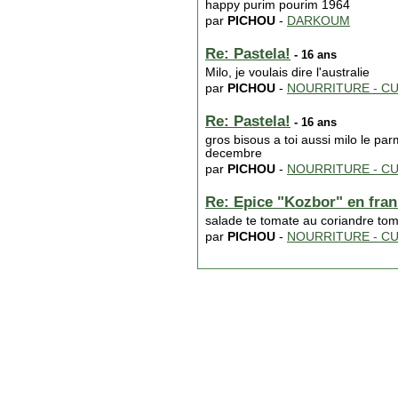
happy purim pourim 1964
par
PICHOU
-
DARKOUM
Re: Pastela!
- 16 ans
Milo, je voulais dire l'australie
par
PICHOU
-
NOURRITURE - CU
Re: Pastela!
- 16 ans
gros bisous a toi aussi milo le par
decembre
par
PICHOU
-
NOURRITURE - CU
Re: Epice "Kozbor" en fra
salade te tomate au coriandre tom
par
PICHOU
-
NOURRITURE - CU