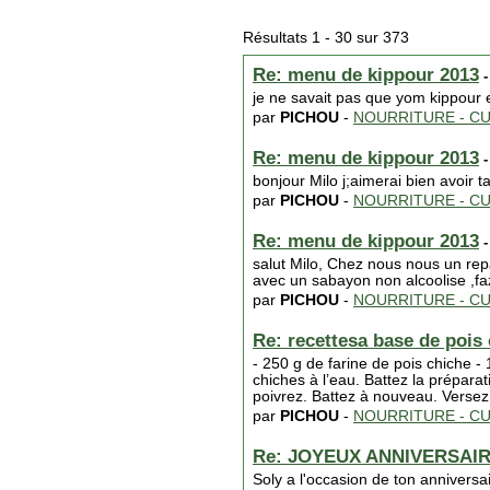
Résultats 1 - 30 sur 373
Re: menu de kippour 2013
-
je ne savait pas que yom kippour et
par
PICHOU
-
NOURRITURE - CU
Re: menu de kippour 2013
-
bonjour Milo j;aimerai bien avoir t
par
PICHOU
-
NOURRITURE - CU
Re: menu de kippour 2013
-
salut Milo, Chez nous nous un repa
avec un sabayon non alcoolise ,faz
par
PICHOU
-
NOURRITURE - CU
Re: recettesa base de pois
- 250 g de farine de pois chiche - 1
chiches à l’eau. Battez la prépara
poivrez. Battez à nouveau. Verse
par
PICHOU
-
NOURRITURE - CU
Re: JOYEUX ANNIVERSAIR
Soly a l'occasion de ton anniversa