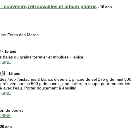
souvenirs,retrouvailles et album photos
- 16 ans
use Fetes des Meres
e
- 16 ans
es baies ou grains torrefier et moulues = epice
ISINE
AN
- 16 ans
s /noix /pistaches 2 blancs d'oeufs 1 pincée de sel 175 g de miel 500
n prélevée sur les 500 g de sucre , une cuillere a soupe pour monter les
e avec l'eau. Porter doucement à ébullitio
ISINE
lon de poulet
ISINE
 20 ans