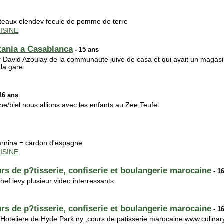
 gateaux elendev fecule de pomme de terre
ISINE
tania a Casablanca
- 15 ans
ur David Azoulay de la communaute juive de casa et qui avait un magasi
 la gare
16 ans
e/biel nous allions avec les enfants au Zee Teufel
arnina = cardon d'espagne
ISINE
s de p?tisserie, confiserie et boulangerie marocaine
- 1
hef levy plusieur video interressants
s de p?tisserie, confiserie et boulangerie marocaine
- 1
e Hoteliere de Hyde Park ny ,cours de patisserie marocaine www.culinary