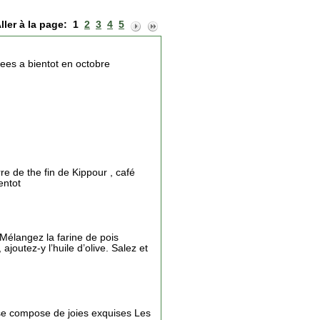
ller à la page:
1
2
3
4
5
acees a bientot en octobre
re de the fin de Kippour , café
entot
: Mélangez la farine de pois
outez-y l’huile d’olive. Salez et
r se compose de joies exquises Les