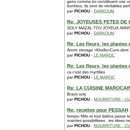
gens comme toi constituent une vr
bonheur, ils sont de véritables pe
par
PICHOU
-
DARKOUM
Re: JOYEUSES FETES DE 
SOLY MAZAL TOV JOYEUX ANN
par
PICHOU
-
DARKOUM
Re: Les fleurs, les plantes
Ammi visnage =Khella=Cure-dent
par
PICHOU
-
LE MAROC
Re: Les fleurs, les plantes
ca c'est des myrtilles
par
PICHOU
-
LE MAROC
Re: LA CUISINE MAROCA
Bravo soly
par
PICHOU
-
NOURRITURE - CU
Re: recettes pour PESSAH
bonjou Milo et tout dafina passe l
maintes possibilitees , les idees
par
PICHOU
-
NOURRITURE - CU