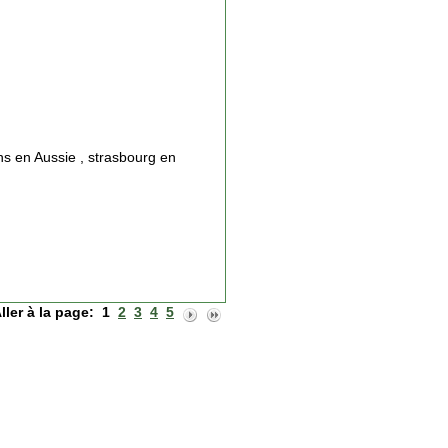
ons en Aussie , strasbourg en
ller à la page:
1
2
3
4
5