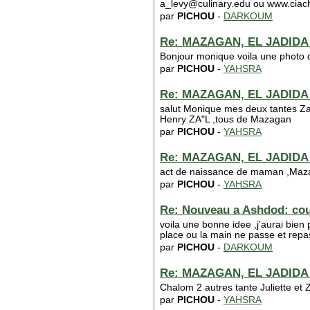
a_levy@culinary.edu ou www.ciac
par
PICHOU
-
DARKOUM
Re: MAZAGAN, EL JADIDA : 
Bonjour monique voila une photo d
par
PICHOU
-
YAHSRA
Re: MAZAGAN, EL JADIDA : 
salut Monique mes deux tantes Zar
Henry ZA"L ,tous de Mazagan
par
PICHOU
-
YAHSRA
Re: MAZAGAN, EL JADIDA : 
act de naissance de maman ,Ma
par
PICHOU
-
YAHSRA
Re: Nouveau a Ashdod: cour
voila une bonne idee ,j'aurai bien 
place ou la main ne passe et repa
par
PICHOU
-
DARKOUM
Re: MAZAGAN, EL JADIDA : 
Chalom 2 autres tante Juliette et 
par
PICHOU
-
YAHSRA