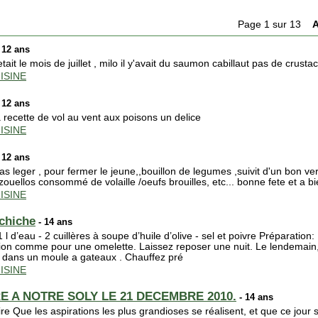
Page 1 sur 13
A
 12 ans
ait le mois de juillet , milo il y'avait du saumon cabillaut pas de crust
ISINE
 12 ans
a recette de vol au vent aux poisons un delice
ISINE
 12 ans
s leger , pour fermer le jeune,,bouillon de legumes ,suivit d'un bon ver
ouellos consommé de volaille /oeufs brouilles, etc... bonne fete et a bi
ISINE
 chiche
- 14 ans
 l d’eau - 2 cuillères à soupe d’huile d’olive - sel et poivre Préparation
tion comme pour une omelette. Laissez reposer une nuit. Le lendemain, aj
z dans un moule a gateaux . Chauffez pré
ISINE
E A NOTRE SOLY LE 21 DECEMBRE 2010.
- 14 ans
ire Que les aspirations les plus grandioses se réalisent, et que ce jou