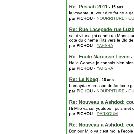
Re: Pessah 2011
- 15 ans
la voyante, tu veut dire farine a
par
PICHOU
-
NOURRITURE - CU
Re: Rue Lacepede-rue Luzi
salut vitoria j'ai connu un Monsie
cote du cinema Ritz vers le Bld de
par
PICHOU
-
YAHSRA
Re: Ecole Narcisse Leven
- 
Hello Geneve je connais bien bienn
par
PICHOU
-
YAHSRA
Re: Le Nbeg
- 16 ans
hamayda = cresson de fontaine g
par
PICHOU
-
NOURRITURE - CU
Re: Nouveau a Ashdod: cour
Hi Milo va sur youtube , puis met c
par
PICHOU
-
DARKOUM
Re: Nouveau a Ashdod: cour
Bonjour Milo ya c'est moi a l'ecol