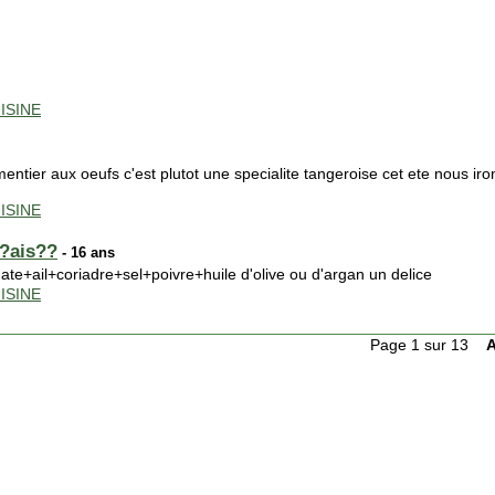
ISINE
mentier aux oeufs c'est plutot une specialite tangeroise cet ete nous ir
ISINE
n?ais??
- 16 ans
ate+ail+coriadre+sel+poivre+huile d'olive ou d'argan un delice
ISINE
Page 1 sur 13
A