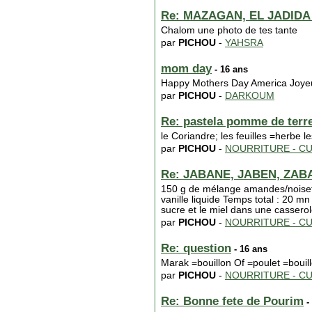
Re: MAZAGAN, EL JADIDA : 
Chalom une photo de tes tante
par
PICHOU
-
YAHSRA
mom day
- 16 ans
Happy Mothers Day America Joye
par
PICHOU
-
DARKOUM
Re: pastela pomme de terr
le Coriandre; les feuilles =herbe l
par
PICHOU
-
NOURRITURE - CU
Re: JABANE, JABEN, ZAB
150 g de mélange amandes/noisette
vanille liquide Temps total : 20 m
sucre et le miel dans une casserol
par
PICHOU
-
NOURRITURE - CU
Re: question
- 16 ans
Marak =bouillon Of =poulet =bouil
par
PICHOU
-
NOURRITURE - CU
Re: Bonne fete de Pourim
-